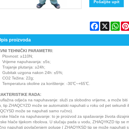
Pošaljite upit
Facebook
X
Wha
pis proizvoda
VNI TEHNIČKI PARAMETRI:
Plovnost: ≥110N;
Vrijeme napuhavanja: ≤5s;
rajanje plutanja: ≥24h;
Gubitak uzgona nakon 24h: ≤5%;
CO2 Težina: 22g;
Temperatura okoline za korištenje: -30℃~+65℃.
AKTERISTIKE RADA:
flažna odjeća na napuhavanje: služi za slobodno vrijeme, a može biti i
, tip ZHAQCYZD može se automatski napuhati u roku od pet sekundi ili
QCYSD može se napuhati samo ručno).
rske hlače na napuhavanje: to je proizvod za spašavanje života dizajnir
rske hlače tijekom ribolova. U slučaju pada u vodu, ZHAQYKZD tip se 
ručno napuhati povlačenjem poluge ( ZHAQYKSD tip se može napuhati 