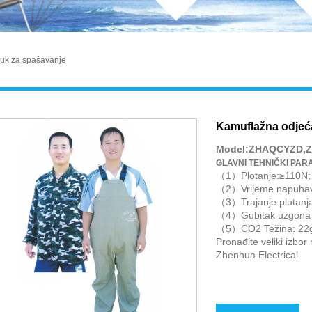
luk za spašavanje
Kamuflažna odjeć
Model:ZHAQCYZD,
GLAVNI TEHNIČKI PAR
（1）Plotanje:≥110N;
（2）Vrijeme napuhav
（3）Trajanje plutanja
（4）Gubitak uzgona 
（5）CO2 Težina: 22
Pronađite veliki izbo
Zhenhua Electrical.