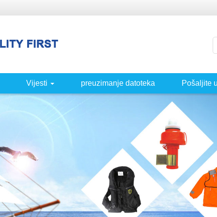
Vijesti
preuzimanje datoteka
Pošaljite u