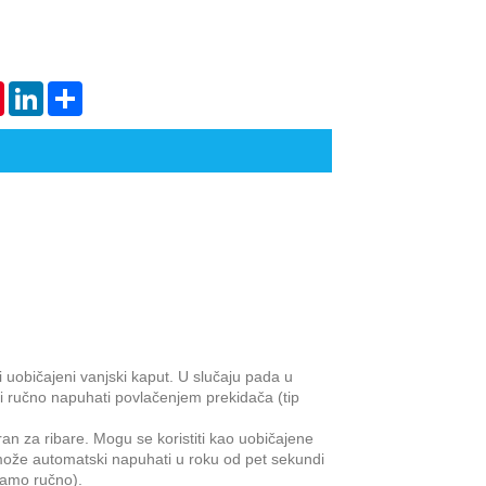
tsApp
Pinterest
LinkedIn
Share
 uobičajeni vanjski kaput. U slučaju pada u
 ručno napuhati povlačenjem prekidača (tip
an za ribare. Mogu se koristiti kao uobičajene
može automatski napuhati u roku od pet sekundi
samo ručno).