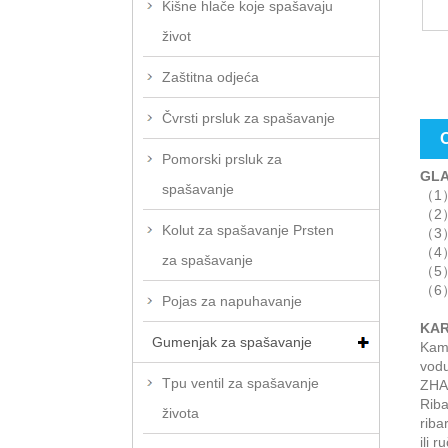
Kišne hlače koje spašavaju
život
Zaštitna odjeća
Čvrsti prsluk za spašavanje
O
Pomorski prsluk za
GLA
spašavanje
（1）
（2）
Kolut za spašavanje Prsten
（3）T
（4）
za spašavanje
（5）
（6）
Pojas za napuhavanje
KAR
Gumenjak za spašavanje
Kamu
vodu
Tpu ventil za spašavanje
ZHA
Riba
života
riba
ili 