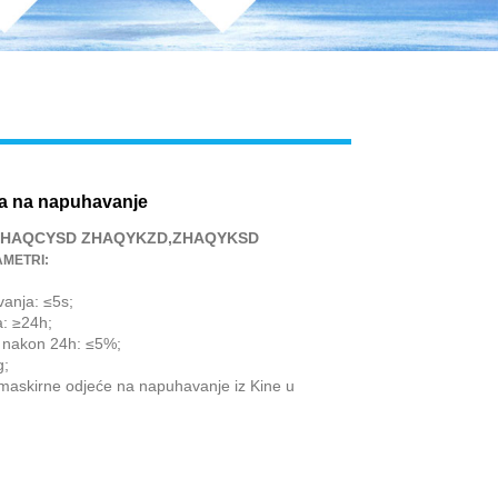
a na napuhavanje
ZHAQCYSD ZHAQYKZD,ZHAQYKSD
AMETRI:
anja: ≤5s;
: ≥24h;
nakon 24h: ≤5%;
g;
r maskirne odjeće na napuhavanje iz Kine u