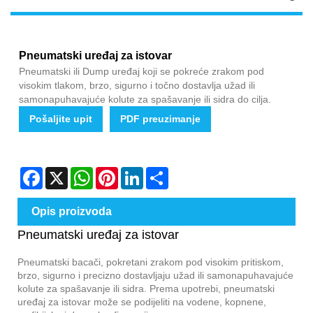
Pneumatski uređaj za istovar
Pneumatski ili Dump uređaj koji se pokreće zrakom pod
visokim tlakom, brzo, sigurno i točno dostavlja užad ili
samonapuhavajuće kolute za spašavanje ili sidra do cilja.
Pošaljite upit
PDF preuzimanje
Facebook
X
WhatsApp
Pinterest
LinkedIn
Share
Opis proizvoda
Pneumatski uređaj za istovar
Pneumatski bacači, pokretani zrakom pod visokim pritiskom,
brzo, sigurno i precizno dostavljaju užad ili samonapuhavajuće
kolute za spašavanje ili sidra. Prema upotrebi, pneumatski
uređaj za istovar može se podijeliti na vodene, kopnene,