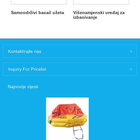
Samoodrživi bacač užeta
Višenamjenski uređaj za
izbacivanje
Kontaktirajte nas
Inquiry For Pricelist
Najnovije vijesti