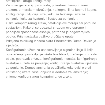
amfibijske i druge konfiguracije.
Za novu generaciju proizvoda, pokretanih komprimiranim
zrakom, u morskom okruženju, na kopnu ili na kopnu i kopnu,
konfiguracija uključuje: uže, kuku za hvatanje i uže za
penjanje, kuku za hvatanje i ljestve za penjanje. .
Osim komprimiranog zraka, ostali dijelovi moraju biti potpuno
sastavljeni. Kako bi se upoznali s radom ove opreme i
poboljšali sposobnosti osoblja, potrebna je odgovarajuća
obuka. Prije nastavka pažljivo pročitajte upute.
Primjena taktičkog lansera sidra Pneumatika Dump Device je
sljedeća:
Konfiguriranje užeta za uspostavljanje signalne linije ili linije
opterećenja; postavljanje užeta brod-brod; uređenje broda do
obale; popravak priveza; konfiguriranje nosača; konfiguriranje
hvataljke i užeta za penjanje; konfiguriranje hvataljke i ljestava
za penjanje; Domet lansiranja odašiljača kuke ovisi o vrsti
korištenog užeta; vrstu objekta ili dodatka za lansiranje;
vrijeme konfiguriranog komprimiranog zraka.